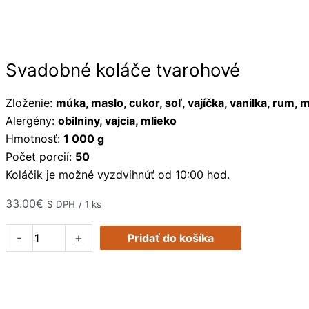
Preskočiť
množstvo
na
Svadobné
obsah
koláče
tvarohové
Svadobné koláče tvarohové
Zloženie:
múka, maslo, cukor, soľ, vajíčka, vanilka, rum, 
Alergény:
obilniny, vajcia, mlieko
Hmotnosť:
1 000 g
Počet porcií:
50
Koláčik je možné vyzdvihnúť od 10:00 hod.
33.00
€
S DPH
/ 1 ks
-
+
Pridať do košíka