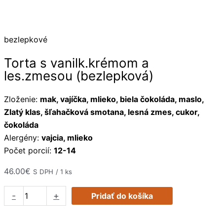
Preskočiť
množstvo
na
Torta
obsah
s
bezlepkové
vanilk.krémom
a
Torta s vanilk.krémom a
les.zmesou
les.zmesou (bezlepková)
(bezlepková)
Zloženie:
mak, vajíčka, mlieko, biela čokoláda, maslo,
Zlatý klas, šľahačková smotana, lesná zmes, cukor,
čokoláda
Alergény:
vajcia, mlieko
Počet porcií:
12-14
46.00
€
S DPH
/ 1 ks
-
+
Pridať do košíka