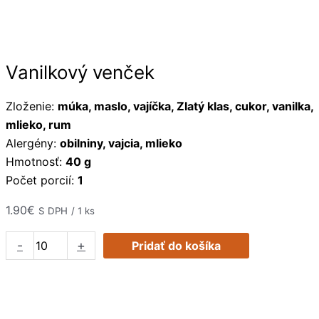
Preskočiť
množstvo
na
Vanilkový
obsah
venček
Vanilkový venček
Zloženie:
múka, maslo, vajíčka, Zlatý klas, cukor, vanilka,
mlieko, rum
Alergény:
obilniny, vajcia, mlieko
Hmotnosť:
40 g
Počet porcií:
1
1.90
€
S DPH
/ 1 ks
-
+
Pridať do košíka